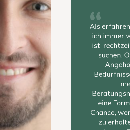
Als erfahren
ich immer w
ist, rechtz
suchen. O
Angehör
Bedürfnisse
me
Beratungsna
eine Form
Chance, wert
zu erhalte