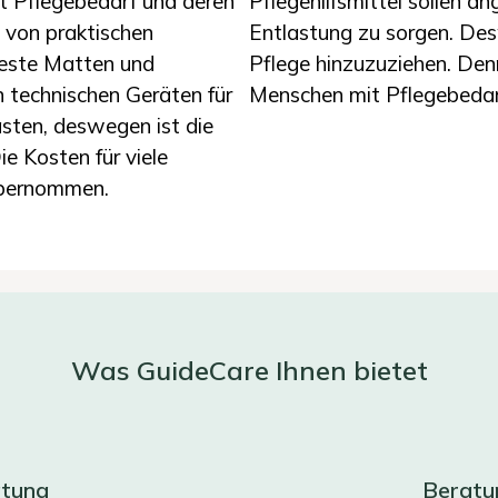
it Pflegebedarf und deren
Pflegehilfsmittel sollen an
l von praktischen
Entlastung zu sorgen. Desw
feste Matten und
Pflege hinzuzuziehen. Denn
 technischen Geräten für
Menschen mit Pflegebedarf
asten, deswegen ist die
e Kosten für viele
übernommen.
Was GuideCare Ihnen bietet
atung
Beratu