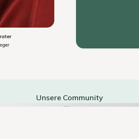
erater
eger
Unsere Community